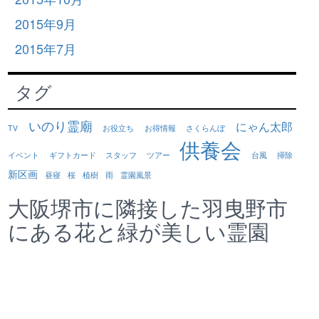
2015年9月
2015年7月
タグ
いのり霊廟
にゃん太郎
TV
お役立ち
お得情報
さくらんぼ
供養会
イベント
ギフトカード
スタッフ
ツアー
台風
掃除
新区画
昼寝
桜
植樹
雨
霊園風景
大阪堺市に隣接した羽曳野市
にある花と緑が美しい霊園