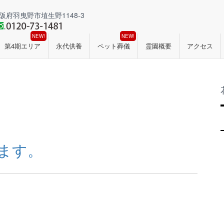
阪府羽曳野市埴生野1148-3
NEW!
NEW!
第4期エリア
永代供養
ペット葬儀
霊園概要
アクセス
ます。