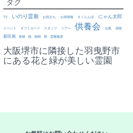
タグ
いのり霊廟
にゃん太郎
TV
お役立ち
お得情報
さくらんぼ
供養会
イベント
ギフトカード
スタッフ
ツアー
台風
掃除
新区画
昼寝
桜
植樹
雨
霊園風景
大阪堺市に隣接した羽曳野市
にある花と緑が美しい霊園