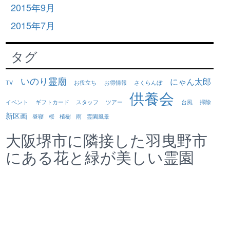
2015年9月
2015年7月
タグ
いのり霊廟
にゃん太郎
TV
お役立ち
お得情報
さくらんぼ
供養会
イベント
ギフトカード
スタッフ
ツアー
台風
掃除
新区画
昼寝
桜
植樹
雨
霊園風景
大阪堺市に隣接した羽曳野市
にある花と緑が美しい霊園